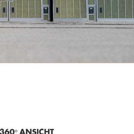
°
360
ANSICHT