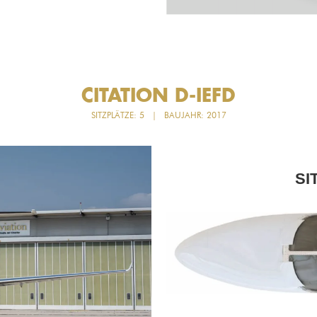
CITATION D-IEFD
SITZPLÄTZE: 5 | BAUJAHR: 2017
SI