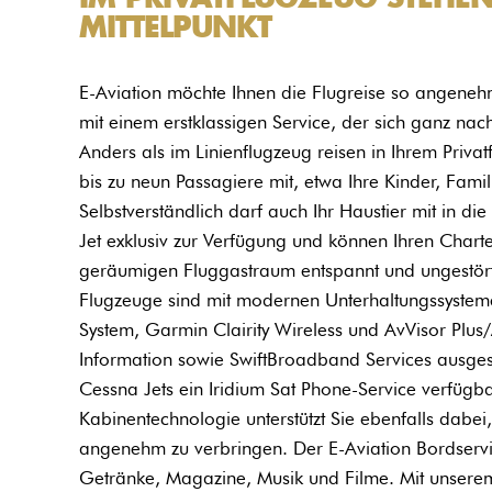
MITTELPUNKT​
E-Aviation möchte Ihnen die Flugreise so angene
mit einem erstklassigen Service, der sich ganz nac
Anders als im Linienflugzeug reisen in Ihrem Priva
bis zu neun Passagiere mit, etwa Ihre Kinder, Fami
Selbstverständlich darf auch Ihr Haustier mit in di
Jet exklusiv zur Verfügung und können Ihren Charter
geräumigen Fluggastraum entspannt und ungestör
Flugzeuge sind mit modernen Unterhaltungssysteme
System, Garmin Clairity Wireless und AvVisor Plu
Information sowie SwiftBroadband Services ausgesta
Cessna Jets ein Iridium Sat Phone-Service verfügba
Kabinentechnologie unterstützt Sie ebenfalls dabei,
angenehm zu verbringen. Der E-Aviation Bordservic
Getränke, Magazine, Musik und Filme. Mit unserem