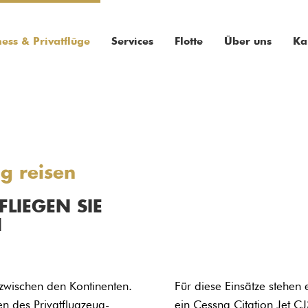
ness & Privatflüge
Services
Flotte
Über uns
Ka
g reisen
LIEGEN SIE
N
 zwischen den Kontinenten.
Für diese Einsätze stehen
n des Privatflugzeug-
ein Cessna Citation Jet C