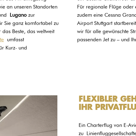
ie an unseren Standorten
Für regionale Flüge oder 
nd
Lugano
zur
zudem eine Cessna Grand
wir Sie ganz komfortabel zu
Airport Stuttgart startbereit
r das Beste, das weltweit
wir für alle gewünschte 
te
umfasst
passenden Jet zu – und Ihn
für Kurz- und
FLEXIBLER GEH
IHR PRIVATFL
Ein Charterflug von E-Avi
zu
Linienfluggesellschaf