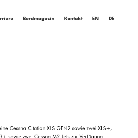
rriere
Bordmagazin
Kontakt
EN
DE
 eine Cessna Citation XLS GEN2 sowie zwei XLS+,
J3+ sowie zwei Cessna M2 Jets zur Verfügung.